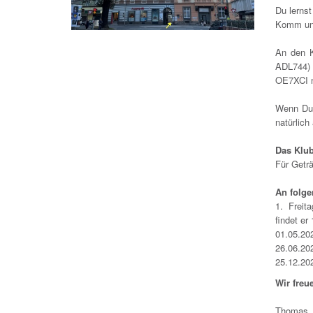
Du lernst
Komm uns
An den 
ADL744) 
OE7XCI 
Wenn Du 
natürlich
Das Klub
Für Geträ
An folge
1. Freit
findet er
01.05.202
26.06.20
25.12.202
Wir freu
Thomas,