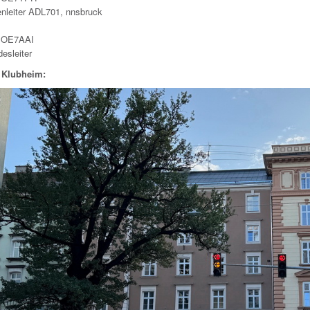
enleiter ADL701, nnsbruck
, OE7AAI
esleiter
 Klubheim: