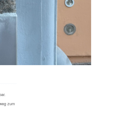
bar.
ßweg zum