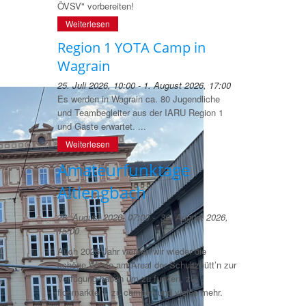
ÖVSV" vorbereiten!
Weiterlesen
Region 1 YOTA Camp in
Wagrain
25. Juli 2026, 10:00 - 1. August 2026, 17:00
Es werden in Wagrain ca. 80 Jugendliche
und Teambegleiter aus der IARU Region 1
und Gäste erwartet. ...
Weiterlesen
Amateurfunktage
Altlengbach
28. August 2026, 07:00 - 30. August 2026,
15:00
Auch 2026 Jahr werden wir wieder die
schöne Wiese am Areal der Schultzhütt’n zur
Verfügung haben um zu funken, zu
flohmarkteln, zu campen und vieles mehr.