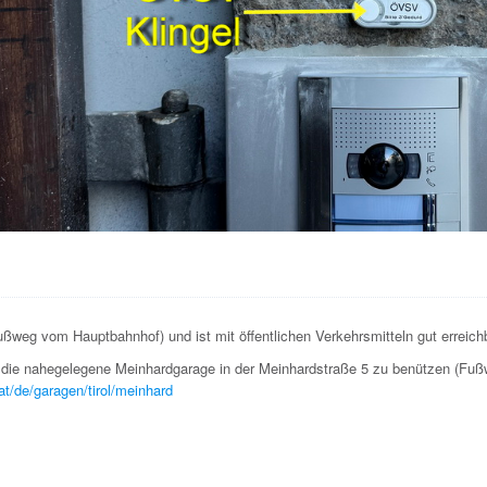
ßweg vom Hauptbahnhof) und ist mit öffentlichen Verkehrsmitteln gut erreich
h die nahegelegene Meinhardgarage in der Meinhardstraße 5 zu benützen (Fu
at/de/garagen/tirol/meinhard