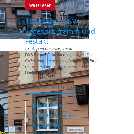
Weiterlesen
100 Jahre ÖVSV -
Tagesprogramm und
Festakt
21. September 2026, 10:00
DAS Event im Jubiläumsjahr 2026! Der
ÖVSV feiert seinen 100. Geburtstag. Bitte
um Anmeldung im Formular auf der
Dachverbandsseite
Weitere Termine
Clubabende in OE
QSP Redaktionstermine
Contestkalender