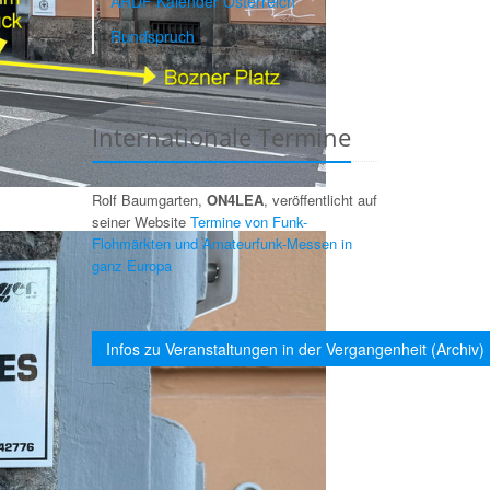
ARDF Kalender Österreich
Rundspruch
Internationale Termine
Rolf Baumgarten,
ON4LEA
, veröffentlicht auf
seiner Website
Termine von Funk-
Flohmärkten und Amateurfunk-Messen in
ganz Europa
Infos zu Veranstaltungen in der Vergangenheit (Archiv)