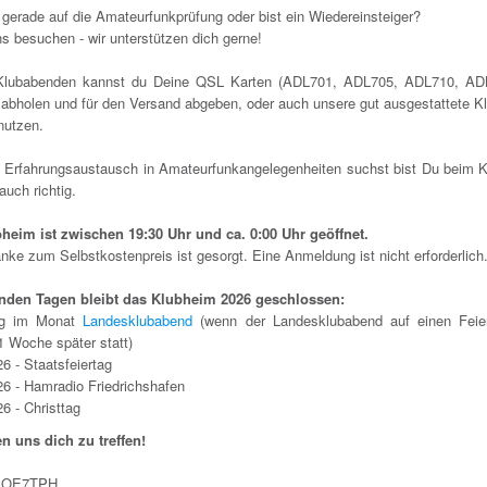
 gerade auf die Amateurfunkprüfung oder bist ein Wiedereinsteiger?
 besuchen - wir unterstützen dich gerne!
Klubabenden kannst du Deine QSL Karten (ADL701, ADL705, ADL710, AD
abholen und für den Versand abgeben, oder auch unsere gut ausgestattete Kl
nutzen.
Erfahrungsaustausch in Amateurfunkangelegenheiten suchst bist Du beim 
 auch richtig.
heim ist zwischen 19:30 Uhr und ca. 0:00 Uhr geöffnet.
nke zum Selbstkostenpreis ist gesorgt. Eine Anmeldung ist nicht erforderlich
nden Tagen bleibt das Klubheim 2026 geschlossen:
ag im Monat
Landesklubabend
(wenn der Landesklubabend auf einen Feiert
 1 Woche später statt)
6 - Staatsfeiertag
26 - Hamradio Friedrichshafen
6 - Christtag
en uns dich zu treffen!
 OE7TPH