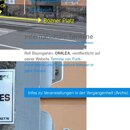
ARDF Kalender Österreich
Rundspruch
Internationale Termine
Rolf Baumgarten,
ON4LEA
, veröffentlicht auf
seiner Website
Termine von Funk-
Flohmärkten und Amateurfunk-Messen in
ganz Europa
Infos zu Veranstaltungen in der Vergangenheit (Archiv)