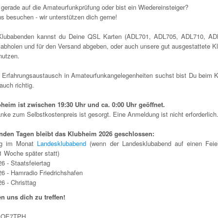
 gerade auf die Amateurfunkprüfung oder bist ein Wiedereinsteiger?
 besuchen - wir unterstützen dich gerne!
Klubabenden kannst du Deine QSL Karten (ADL701, ADL705, ADL710, AD
abholen und für den Versand abgeben, oder auch unsere gut ausgestattete Kl
nutzen.
Erfahrungsaustausch in Amateurfunkangelegenheiten suchst bist Du beim 
 auch richtig.
heim ist zwischen 19:30 Uhr und ca. 0:00 Uhr geöffnet.
nke zum Selbstkostenpreis ist gesorgt. Eine Anmeldung ist nicht erforderlich
nden Tagen bleibt das Klubheim 2026 geschlossen:
ag im Monat
Landesklubabend
(wenn der Landesklubabend auf einen Feiert
 1 Woche später statt)
6 - Staatsfeiertag
26 - Hamradio Friedrichshafen
6 - Christtag
en uns dich zu treffen!
 OE7TPH