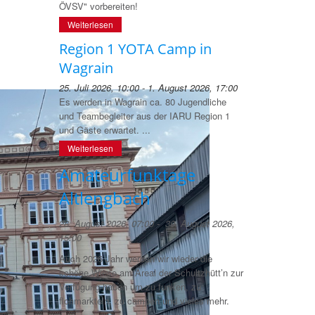
ÖVSV" vorbereiten!
Weiterlesen
Region 1 YOTA Camp in
Wagrain
25. Juli 2026, 10:00 - 1. August 2026, 17:00
Es werden in Wagrain ca. 80 Jugendliche
und Teambegleiter aus der IARU Region 1
und Gäste erwartet. ...
Weiterlesen
Amateurfunktage
Altlengbach
28. August 2026, 07:00 - 30. August 2026,
15:00
Auch 2026 Jahr werden wir wieder die
schöne Wiese am Areal der Schultzhütt’n zur
Verfügung haben um zu funken, zu
flohmarkteln, zu campen und vieles mehr.