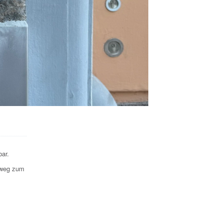
bar.
ßweg zum