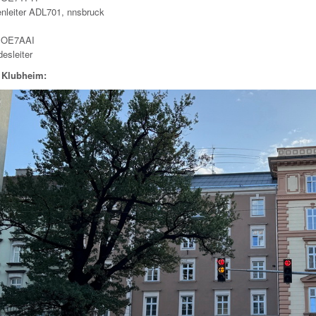
enleiter ADL701, nnsbruck
, OE7AAI
esleiter
 Klubheim: