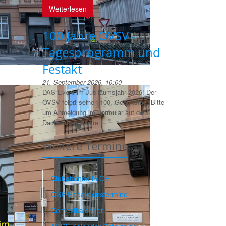
Weiterlesen
100 Jahre ÖVSV -
Tagesprogramm und
Festakt
21. September 2026, 10:00
DAS Event im Jubiläumsjahr 2026! Der
ÖVSV feiert seinen 100. Geburtstag. Bitte
um Anmeldung im Formular auf der
Dachverbandsseite
Weitere Termine
Clubabende in OE
QSP Redaktionstermine
Contestkalender