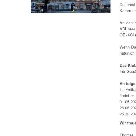
Du lernst
Komm uns
An den 
ADL744) 
OE7XCI 
Wenn Du 
natürlich
Das Klub
Für Geträ
An folge
1. Freit
findet er
01.05.202
26.06.20
25.12.202
Wir freu
Thomas,