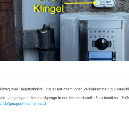
ßweg vom Hauptbahnhof) und ist mit öffentlichen Verkehrsmitteln gut erreich
h die nahegelegene Meinhardgarage in der Meinhardstraße 5 zu benützen (Fu
at/de/garagen/tirol/meinhard