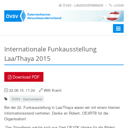
ÖVSV - LANDESVERBÄNDE
LOGIN
Toggle
navigat
Internationale Funkausstellung
Laa/Thaya 2015
Download PDF
22.06.15, 11:24
Willi Kraml
ÖVSV - Dachverband
Bei der 22. Funkausstellung in Laa/Thaya waren wir mit einem kleinen
Informationsstand vertreten. Danke an Robert, OE3RTB für die
Organisation!
Das Standteam setzte sich aus Gert OE3ZK (danke für die Bilder),