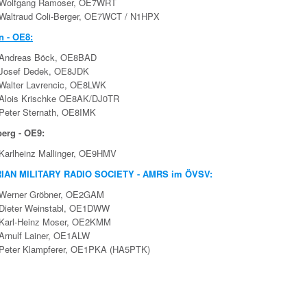
Wolfgang Ramoser, OE7WRT
Waltraud Coli-Berger, OE7WCT / N1HPX
n - OE8:
Andreas Böck, OE8BAD
Josef Dedek, OE8JDK
Walter Lavrencic, OE8LWK
Alois Krischke
OE8AK/
DJ0TR
Peter Sternath, OE8IMK
berg - OE9:
Karlheinz Mallinger, OE9HMV
IAN MILITARY RADIO SOCIETY - AMRS im ÖVSV:
Werner Gröbner, OE2GAM
Dieter Weinstabl, OE1DWW
Karl-Heinz Moser, OE2KMM
Arnulf Lainer, OE1ALW
Peter Klampferer, OE1PKA (HA5PTK)