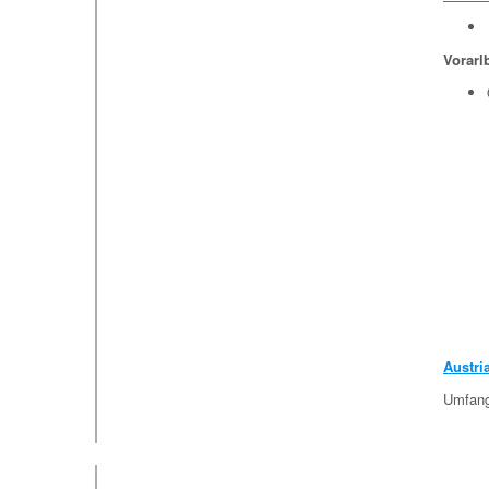
Vorarl
Austri
Umfangr