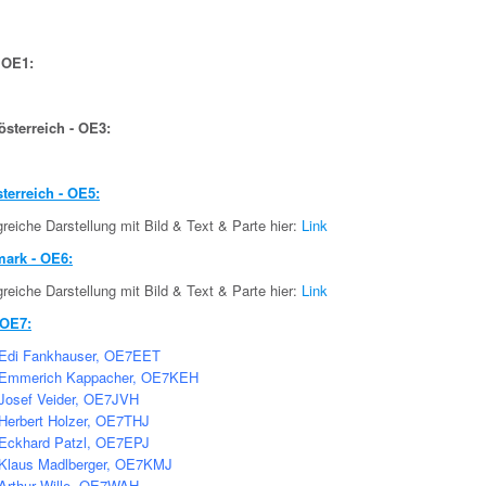
 OE1:
österreich - OE3:
terreich - OE5:
eiche Darstellung mit Bild & Text & Parte hier:
Link
mark - OE6:
eiche Darstellung mit Bild & Text & Parte hier:
Link
 OE7:
Edi Fankhauser, OE7EET
Emmerich Kappacher, OE7KEH
Josef Veider, OE7JVH
Herbert Holzer, OE7THJ
Eckhard Patzl, OE7EPJ
Klaus Madlberger, OE7KMJ
Arthur Wille, OE7WAH