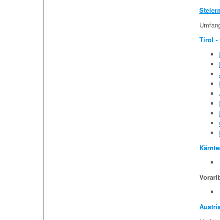
Steier
Umfangr
Tirol -
Kärnte
Vorarl
Austri