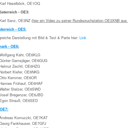
Karl Haselböck, OE1OQ
österreich - OE3:
Karl Sanz, OE3NZ
(
hier ein Video zu seiner Rundspruchstation OE3XNB aus
terreich - OE5:
eiche Darstellung mit Bild & Text & Parte hier:
Link
mark - OE6:
Wolfgang Kahr, OE6KLG
Günter Gamsjäger, OE6GUG
Helmut Zechtl, OE6HZG
Norbert Kiefer, OE6NKG
Otto Kemmer, OE6OR
Hannes Frühauf, OE6HAF
Walter Stelzer, OE6SWD
Josef Bregenzer, OE6JBD
Egon Strauß, OE6SED
 OE7:
Andreas Komuczki, OE7KAT
Georg Fankhauser, OE7GFJ