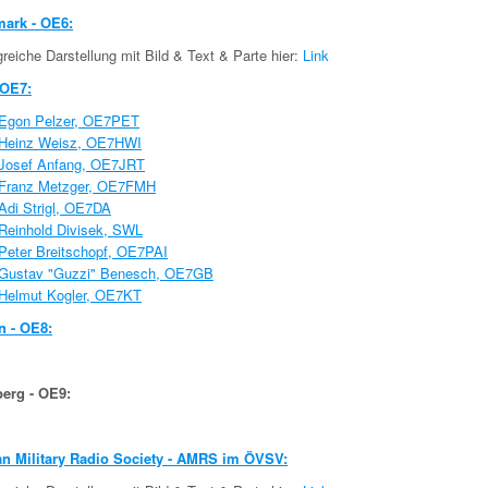
mark - OE6:
eiche Darstellung mit Bild & Text & Parte hier:
Link
 OE7:
Egon Pelzer, OE7PET
Heinz Weisz, OE7HWI
Josef Anfang, OE7JRT
Franz Metzger, OE7FMH
Adi Strigl, OE7DA
Reinhold Divisek, SWL
Peter Breitschopf, OE7PAI
Gustav "Guzzi" Benesch, OE7GB
Helmut Kogler, OE7KT
n - OE8:
berg - OE9:
an Military Radio Society - AMRS im ÖVSV: