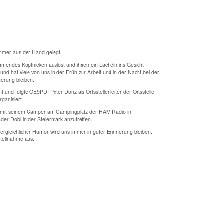
mmer aus der Hand gelegt.
mmendes Kopfnicken auslöst und ihnen ein Lächeln ins Gesicht
nd hat viele von uns in der Früh zur Arbeit und in der Nacht bei der
nerung bleiben.
 und folgte OE9PDI Peter Dönz als Ortsstellenleiter der Ortsstelle
ganisiert.
ig mit seinem Camper am Campingplatz der HAM Radio in
er Dobl in der Steiermark anzutreffen.
rgleichlicher Humor wird uns immer in guter Erinnerung bleiben.
nteilnahme aus.