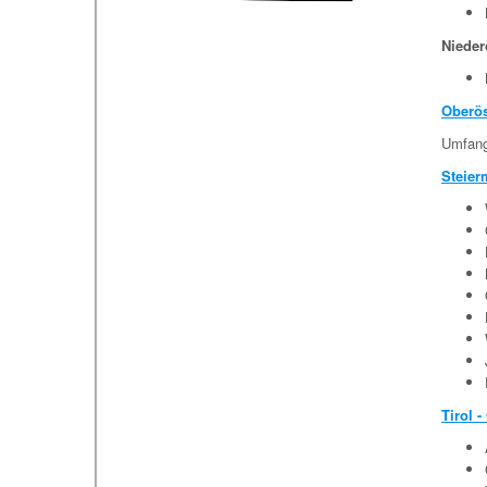
Nieder
Oberös
Umfangr
Steier
Tirol -