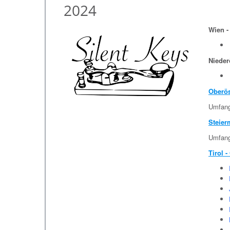
2024
Wien -
Nieder
Oberös
Umfangr
Steier
Umfangr
Tirol -