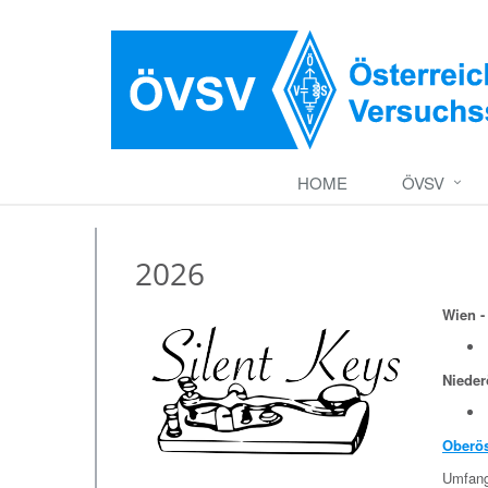
HOME
ÖVSV
2026
Wien -
Nieder
Oberös
Umfangr