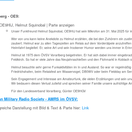
berg - OE9:
OE9HIJ, Helmut Squinobal |
Parte anzeigen
Unser Funkfreund Helmut Squinobal, OE9HIJ hat sein Mikrofon am 31. Mai 2025 für i
Wer von uns kann keine Anekdote zu Helmut erzählen, die bei den Zuhörern ein zusti
zaubert. Helmut war zu allen Tageszeiten am Relais auf dem Vorderälpele anzutreffen u
Heimfahrt begleitet. Er, seine Art und sein trockener Humor werden uns immer in Erin
Helmut ist 1975 dem ÖVSV Vorarlberg beigetreten. Er hat sich dabei immer eingebracht
Feldkirch. So hat er viele Jahre das Neujahrsschießen und den Flohmarkt in Koblach or
Helmut besuchte sehr gerne Funkaktivitäten im In und Ausland. So war er regelmäß
Friedrichshafen, beim Relaisfest am Wasservogel, DB0WV oder beim Fieldday am Send
Sein Engagement und Interesse am Amateurfunk, die vielen Erzählungen und sein unve
Wir bedauern diesen Verlust zutiefst und sprechen seiner Familie unsere aufrichtige A
Für den Landesverband Vorarlberg, Günter OE9HGV
an Military Radio Society - AMRS im ÖVSV:
eiche Darstellung mit Bild & Text & Parte hier:
Link