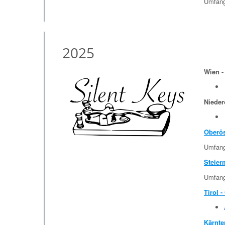
Umfangr
2025
Wien -
Nieder
Oberös
Umfangr
Steier
Umfangr
Tirol -
Kärnte