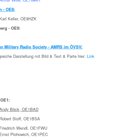
n - OE8:
Karl Keller, OE8HZK
berg - OE9:
an Military Radio Society - AMRS im ÖVSV:
eiche Darstellung mit Bild & Text & Parte hier:
Link
 OE1:
Andy Böck, OE1BAD
Robert Stoff, OE1BSA
Friedrich Wendl, OE1FWU
Ernst Plohowich, OE1PEC