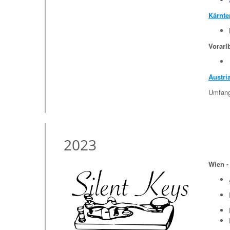
Kärnte
Vorarl
Austri
Umfangr
2023
Wien -