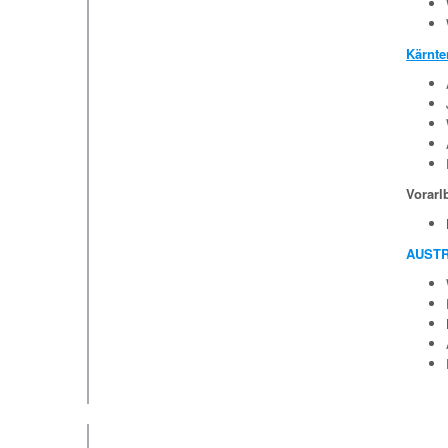
Kärnte
Vorarl
AUSTR